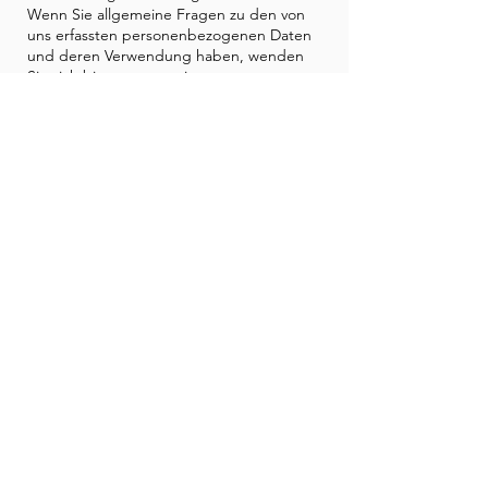
Wenn Sie allgemeine Fragen zu den von
uns erfassten personenbezogenen Daten
und deren Verwendung haben, wenden
Sie sich bitte an uns, wie unten
angegeben.
Im Zuge der Bereitstellung der Dienste
können wir Daten grenzüberschreitend an
verbundene Unternehmen oder andere
Dritte und aus Ihrem Land/Ihrer
Rechtsordnung in andere
Länder/Rechtsordnungen weltweit
übertragen. Durch die Nutzung der
Dienste stimmen Sie der Übertragung
Ihrer Daten außerhalb des EWR zu.
Wenn Sie im EWR ansässig sind, werden
Ihre personenbezogenen Daten nur dann
an Standorte außerhalb des EWR
übertragen, wenn wir davon überzeugt
sind, dass ein angemessenes oder
vergleichbares Niveau zum Schutz
personenbezogener Daten besteht. Wir
werden geeignete Schritte unternehmen,